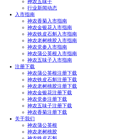
神农五味子
行业新闻动态
入市指南
神农香菊入市指南
神农金银花入市指南
神农铁皮石斛入市指南
神农老树桃胶入市指南
神农党参入市指南
神农蒲公英根入市指南
神农五味子入市指南
注册下载
神农蒲公英根注册下载
神农铁皮石斛注册下载
神农老树桃胶注册下载
神农金银花注册下载
神农党参注册下载
神农五味子注册下载
神农香菊注册下载
关于我们
神农蒲公英根
神农老树桃胶
神农铁皮石斛