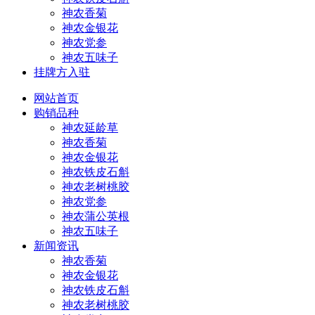
神农香菊
神农金银花
神农党参
神农五味子
挂牌方入驻
网站首页
购销品种
神农延龄草
神农香菊
神农金银花
神农铁皮石斛
神农老树桃胶
神农党参
神农蒲公英根
神农五味子
新闻资讯
神农香菊
神农金银花
神农铁皮石斛
神农老树桃胶