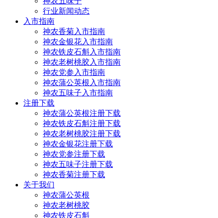
神农五味子
行业新闻动态
入市指南
神农香菊入市指南
神农金银花入市指南
神农铁皮石斛入市指南
神农老树桃胶入市指南
神农党参入市指南
神农蒲公英根入市指南
神农五味子入市指南
注册下载
神农蒲公英根注册下载
神农铁皮石斛注册下载
神农老树桃胶注册下载
神农金银花注册下载
神农党参注册下载
神农五味子注册下载
神农香菊注册下载
关于我们
神农蒲公英根
神农老树桃胶
神农铁皮石斛