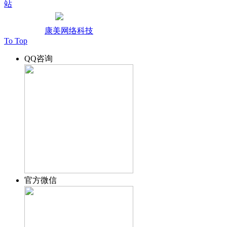
站
鲁公网安备37010502002004
技术支持：
康美网络科技
To Top
QQ咨询
官方微信