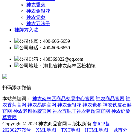
神农香菊
神农金银花
神农党参
神农五味子
挂牌方入驻
公司传真：400-606-6659
公司电话：400-606-6659
公司邮箱：438369822@qq.com
公司地址：湖北省神农架林区松柏镇
扫码添加微信
本站关键词：
神农架林区商品交易中心官网
神农商品官网
神
农香菊官网
神农易购官网
神农金银花
神农党参
神农铁皮石斛
官网
神农老树桃胶官网
神农五味子神农延龄草官网
神农延龄
草官网
Copyright © 2023 神农商品官网 -- 版权所有
鲁ICP备
2023027779号
XML地图
TXT地图
HTML地图
城市分