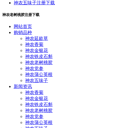
神农五味子注册下载
神农老树桃胶注册下载
网站首页
购销品种
神农延龄草
神农香菊
神农金银花
神农铁皮石斛
神农老树桃胶
神农党参
神农蒲公英根
神农五味子
新闻资讯
神农香菊
神农金银花
神农铁皮石斛
神农老树桃胶
神农党参
神农蒲公英根