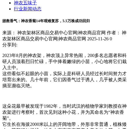
神农五味子
行业新闻动态
拯救香气：神农香菊14年艰难复苏，5.5万株成功回归
来源： 神农架林区商品交易中心官网|神农商品官网
作者： 神
农架林区商品交易中心官网|神农商品官网
2025-11-26
0
分享到:
2023年8月的神农架，神农顶上异常热闹，200多名志愿者和科
研人员顶着烈日忙碌，手中捧着嫩绿的小苗，小心地将它们栽
入土中。
这些看似不起眼的小苗，实际上是科研人员经过长时间努力才
培育出来的。几十年前，它们因香气过于诱人，几乎被人类采
摘至濒临灭绝。
这朵花最早被发现于1982年，当时武汉的植物学家刘教授在神
农架进行考察时，首次见到这种小花，并为其命名为“神农香
菊”。
它生长在海拔2000米以上的开阔地带，外形非常普通，植株矮