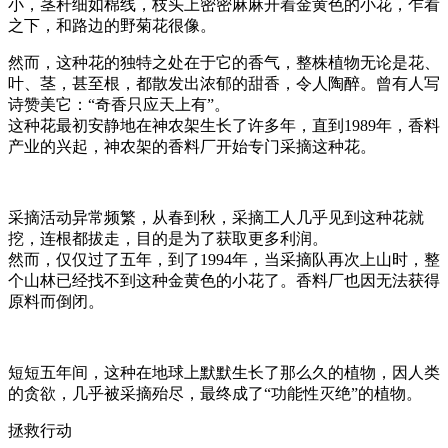
小，茎秆细如棉线，枝头上密密麻麻开着金黄色的小花，乍看
之下，和路边的野菊花很像。
然而，这种花的独特之处在于它的香气，整株植物无论是花、
叶、茎，甚至根，都散发出浓郁的甜香，令人陶醉。曾有人写
诗赞美它：“奇香只应天上有”。
这种花最初安静地在神农架生长了许多年，直到1989年，香料
产业的兴起，神农架的香料厂开始专门采摘这种花。
采摘活动异常频繁，从春到秋，采摘工人几乎见到这种花就
挖，连根都拔走，目的是为了获取更多利润。
然而，仅仅过了五年，到了1994年，当采摘队再次上山时，整
个山林已经找不到这种金黄色的小花了。香料厂也因无法获得
原料而倒闭。
短短五年间，这种在地球上默默生长了那么久的植物，因人类
的贪欲，几乎被采摘殆尽，最终成了“功能性灭绝”的植物。
拯救行动