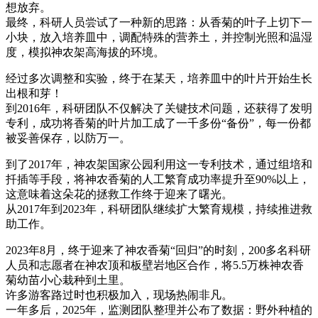
想放弃。
最终，科研人员尝试了一种新的思路：从香菊的叶子上切下一
小块，放入培养皿中，调配特殊的营养土，并控制光照和温湿
度，模拟神农架高海拔的环境。
经过多次调整和实验，终于在某天，培养皿中的叶片开始生长
出根和芽！
到2016年，科研团队不仅解决了关键技术问题，还获得了发明
专利，成功将香菊的叶片加工成了一千多份“备份”，每一份都
被妥善保存，以防万一。
到了2017年，神农架国家公园利用这一专利技术，通过组培和
扦插等手段，将神农香菊的人工繁育成功率提升至90%以上，
这意味着这朵花的拯救工作终于迎来了曙光。
从2017年到2023年，科研团队继续扩大繁育规模，持续推进救
助工作。
2023年8月，终于迎来了神农香菊“回归”的时刻，200多名科研
人员和志愿者在神农顶和板壁岩地区合作，将5.5万株神农香
菊幼苗小心栽种到土里。
许多游客路过时也积极加入，现场热闹非凡。
一年多后，2025年，监测团队整理并公布了数据：野外种植的