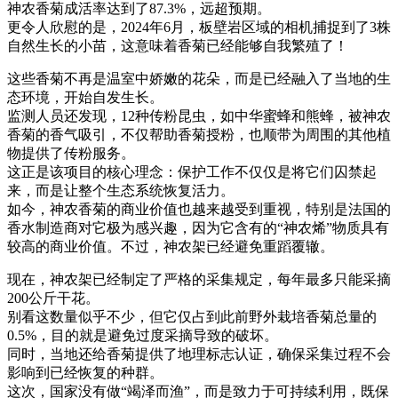
神农香菊成活率达到了87.3%，远超预期。
更令人欣慰的是，2024年6月，板壁岩区域的相机捕捉到了3株
自然生长的小苗，这意味着香菊已经能够自我繁殖了！
这些香菊不再是温室中娇嫩的花朵，而是已经融入了当地的生
态环境，开始自发生长。
监测人员还发现，12种传粉昆虫，如中华蜜蜂和熊蜂，被神农
香菊的香气吸引，不仅帮助香菊授粉，也顺带为周围的其他植
物提供了传粉服务。
这正是该项目的核心理念：保护工作不仅仅是将它们囚禁起
来，而是让整个生态系统恢复活力。
如今，神农香菊的商业价值也越来越受到重视，特别是法国的
香水制造商对它极为感兴趣，因为它含有的“神农烯”物质具有
较高的商业价值。不过，神农架已经避免重蹈覆辙。
现在，神农架已经制定了严格的采集规定，每年最多只能采摘
200公斤干花。
别看这数量似乎不少，但它仅占到此前野外栽培香菊总量的
0.5%，目的就是避免过度采摘导致的破坏。
同时，当地还给香菊提供了地理标志认证，确保采集过程不会
影响到已经恢复的种群。
这次，国家没有做“竭泽而渔”，而是致力于可持续利用，既保