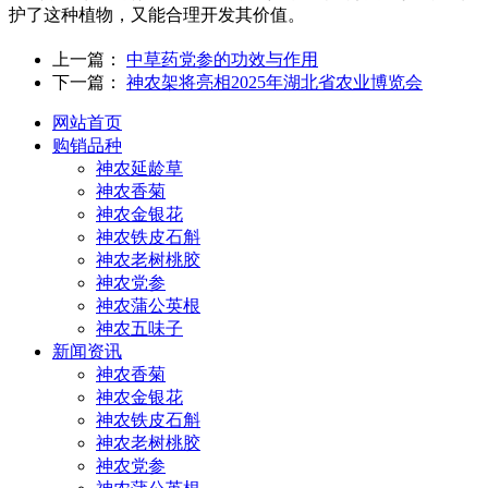
护了这种植物，又能合理开发其价值。
上一篇：
中草药党参的功效与作用
下一篇：
神农架将亮相2025年湖北省农业博览会
网站首页
购销品种
神农延龄草
神农香菊
神农金银花
神农铁皮石斛
神农老树桃胶
神农党参
神农蒲公英根
神农五味子
新闻资讯
神农香菊
神农金银花
神农铁皮石斛
神农老树桃胶
神农党参