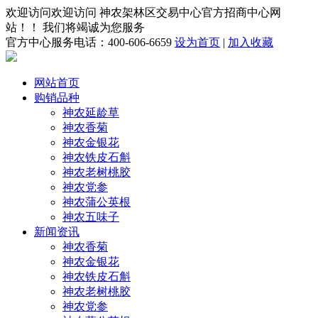
欢迎访问欢迎访问 神农架林区交易中心官方招商中心网
站！！ 我们将竭诚为您服务
官方中心服务电话：400-606-6659
设为首页
|
加入收藏
网站首页
购销品种
神农延龄草
神农香菊
神农金银花
神农铁皮石斛
神农老树桃胶
神农党参
神农蒲公英根
神农五味子
新闻资讯
神农香菊
神农金银花
神农铁皮石斛
神农老树桃胶
神农党参