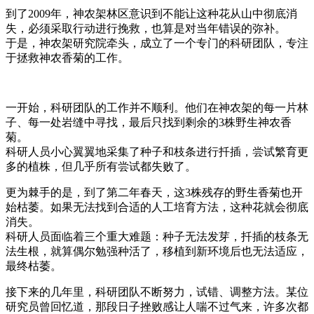
到了2009年，神农架林区意识到不能让这种花从山中彻底消
失，必须采取行动进行挽救，也算是对当年错误的弥补。
于是，神农架研究院牵头，成立了一个专门的科研团队，专注
于拯救神农香菊的工作。
一开始，科研团队的工作并不顺利。他们在神农架的每一片林
子、每一处岩缝中寻找，最后只找到剩余的3株野生神农香
菊。
科研人员小心翼翼地采集了种子和枝条进行扦插，尝试繁育更
多的植株，但几乎所有尝试都失败了。
更为棘手的是，到了第二年春天，这3株残存的野生香菊也开
始枯萎。如果无法找到合适的人工培育方法，这种花就会彻底
消失。
科研人员面临着三个重大难题：种子无法发芽，扦插的枝条无
法生根，就算偶尔勉强种活了，移植到新环境后也无法适应，
最终枯萎。
接下来的几年里，科研团队不断努力，试错、调整方法。某位
研究员曾回忆道，那段日子挫败感让人喘不过气来，许多次都