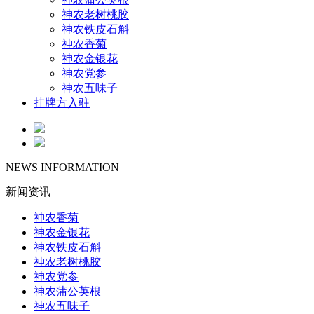
神农老树桃胶
神农铁皮石斛
神农香菊
神农金银花
神农党参
神农五味子
挂牌方入驻
NEWS INFORMATION
新闻资讯
神农香菊
神农金银花
神农铁皮石斛
神农老树桃胶
神农党参
神农蒲公英根
神农五味子