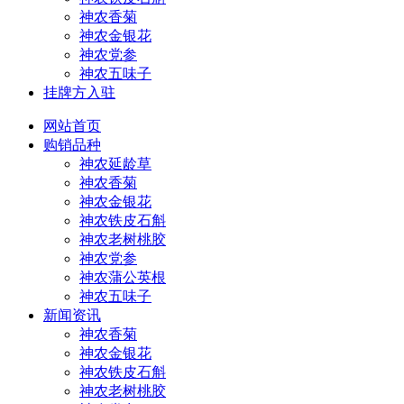
神农香菊
神农金银花
神农党参
神农五味子
挂牌方入驻
网站首页
购销品种
神农延龄草
神农香菊
神农金银花
神农铁皮石斛
神农老树桃胶
神农党参
神农蒲公英根
神农五味子
新闻资讯
神农香菊
神农金银花
神农铁皮石斛
神农老树桃胶