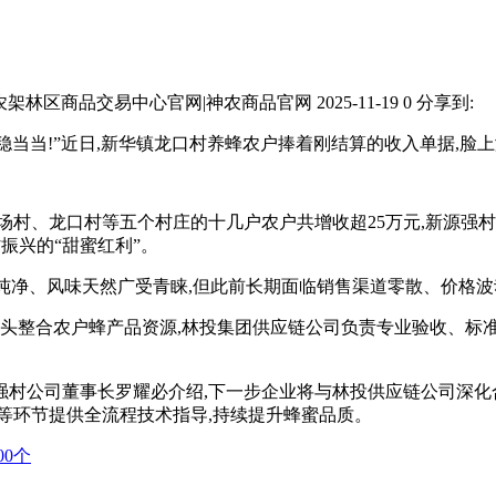
农架林区商品交易中心官网|神农商品官网
2025-11-19
0
分享到:
稳当当!”近日,新华镇龙口村养蜂农户捧着刚结算的收入单据,脸
鹿场村、龙口村等五个村庄的十几户农户共增收超25万元,新源强
振兴的“甜蜜红利”。
纯净、风味天然广受青睐,但此前长期面临销售渠道零散、价格波
牵头整合农户蜂产品资源,林投集团供应链公司负责专业验收、标准
”新源强村公司董事长罗耀必介绍,下一步企业将与林投供应链公司深
等环节提供全流程技术指导,持续提升蜂蜜品质。
0个