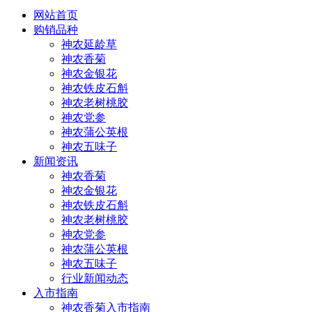
网站首页
购销品种
神农延龄草
神农香菊
神农金银花
神农铁皮石斛
神农老树桃胶
神农党参
神农蒲公英根
神农五味子
新闻资讯
神农香菊
神农金银花
神农铁皮石斛
神农老树桃胶
神农党参
神农蒲公英根
神农五味子
行业新闻动态
入市指南
神农香菊入市指南