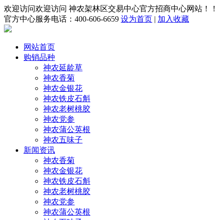
欢迎访问欢迎访问 神农架林区交易中心官方招商中心网站！！
官方中心服务电话：400-606-6659
设为首页
|
加入收藏
网站首页
购销品种
神农延龄草
神农香菊
神农金银花
神农铁皮石斛
神农老树桃胶
神农党参
神农蒲公英根
神农五味子
新闻资讯
神农香菊
神农金银花
神农铁皮石斛
神农老树桃胶
神农党参
神农蒲公英根