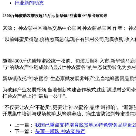
行业新闻动态
4300斤蜂蜜助农增收超25万元 新华镇“甜蜜事业”酿出致富果
来源： 神农架林区商品交易中心官网|神农商品官网
作者： 神
“以前蜂蜜卖得愁,价格忽高忽低;现在有强村公司兜底收购,收入
随着4300斤优质蜂蜜经统一收购、包装后顺利入市,新华镇马
与”的助农产业链成效凸显,让“神农蜜谷”的生态优势转化为乡村
新华镇依托“神农蜜谷”生态禀赋发展养蜂产业,当地蜂蜜因品质
为破解产业发展瓶颈,当地创新构建合作模式,由新源强村公司
打通农产品上行“最后一公里”。
“不仅要让农户‘不愁卖’,更要让‘神农蜜谷’品牌‘叫得响’。
开展集中培训与现场教学,从蜂群养殖、病虫害防治到蜂蜜提纯
上一篇：
我国已重点支持培育脱贫地区特色劳务品牌近20
下一篇：
头顶一颗珠-神农架特产