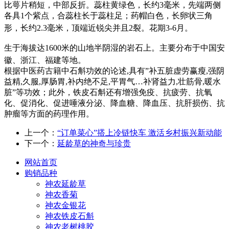
比萼片稍短，中部反折。蕊柱黄绿色，长约3毫米，先端两侧
各具1个紫点，合蕊柱长于蕊柱足；药帽白色，长卵状三角
形，长约2.3毫米，顶端近锐尖并且2裂。花期3-6月。
生于海拔达1600米的山地半阴湿的岩石上。主要分布于中国安
徽、浙江、福建等地。
根据中医药古籍中石斛功效的论述,具有”补五脏虚劳赢瘦,强阴
益精,久服,厚肠胃,补内绝不足,平胃气…补肾益力,壮筋骨,暖水
脏”等功效；此外，铁皮石斛还有增强免疫、抗疲劳、抗氧
化、促消化、促进唾液分泌、降血糖、降血压、抗肝损伤、抗
肿瘤等方面的药理作用。
上一个：
“订单菜心”搭上冷链快车 激活乡村振兴新动能
下一个：
延龄草的神奇与珍贵
网站首页
购销品种
神农延龄草
神农香菊
神农金银花
神农铁皮石斛
神农老树桃胶