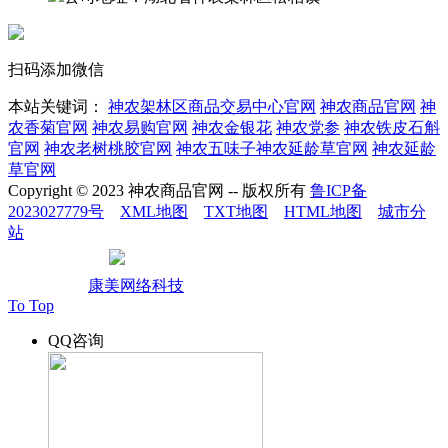
扫码添加微信
本站关键词：
神农架林区商品交易中心官网
神农商品官网
神
农香菊官网
神农易购官网
神农金银花
神农党参
神农铁皮石斛
官网
神农老树桃胶官网
神农五味子神农延龄草官网
神农延龄
草官网
Copyright © 2023 神农商品官网 -- 版权所有
鲁ICP备
2023027779号
XML地图
TXT地图
HTML地图
城市分
站
鲁公网安备37010502002004
技术支持：
康美网络科技
To Top
QQ咨询