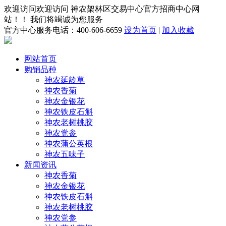
欢迎访问欢迎访问 神农架林区交易中心官方招商中心网
站！！ 我们将竭诚为您服务
官方中心服务电话：400-606-6659
设为首页
|
加入收藏
网站首页
购销品种
神农延龄草
神农香菊
神农金银花
神农铁皮石斛
神农老树桃胶
神农党参
神农蒲公英根
神农五味子
新闻资讯
神农香菊
神农金银花
神农铁皮石斛
神农老树桃胶
神农党参