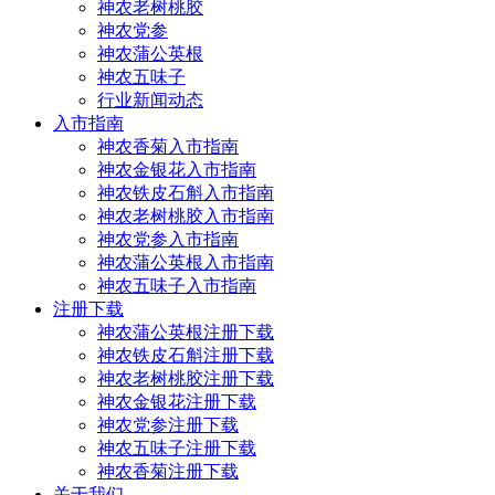
神农老树桃胶
神农党参
神农蒲公英根
神农五味子
行业新闻动态
入市指南
神农香菊入市指南
神农金银花入市指南
神农铁皮石斛入市指南
神农老树桃胶入市指南
神农党参入市指南
神农蒲公英根入市指南
神农五味子入市指南
注册下载
神农蒲公英根注册下载
神农铁皮石斛注册下载
神农老树桃胶注册下载
神农金银花注册下载
神农党参注册下载
神农五味子注册下载
神农香菊注册下载
关于我们