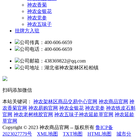
神农香菊
神农金银花
神农党参
神农五味子
挂牌方入驻
公司传真：400-606-6659
公司电话：400-606-6659
公司邮箱：438369822@qq.com
公司地址：湖北省神农架林区松柏镇
扫码添加微信
本站关键词：
神农架林区商品交易中心官网
神农商品官网
神
农香菊官网
神农易购官网
神农金银花
神农党参
神农铁皮石斛
官网
神农老树桃胶官网
神农五味子神农延龄草官网
神农延龄
草官网
Copyright © 2023 神农商品官网 -- 版权所有
鲁ICP备
2023027779号
XML地图
TXT地图
HTML地图
城市分