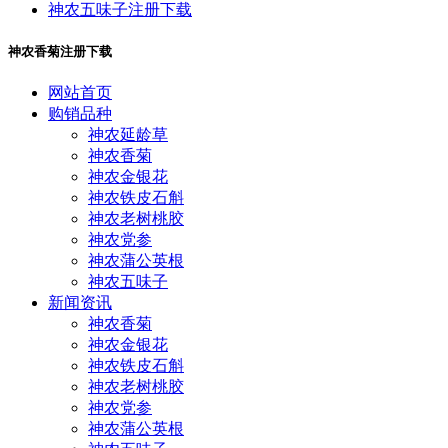
神农五味子注册下载
神农香菊注册下载
网站首页
购销品种
神农延龄草
神农香菊
神农金银花
神农铁皮石斛
神农老树桃胶
神农党参
神农蒲公英根
神农五味子
新闻资讯
神农香菊
神农金银花
神农铁皮石斛
神农老树桃胶
神农党参
神农蒲公英根