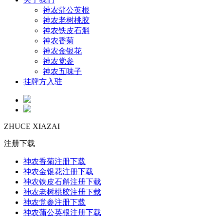
神农蒲公英根
神农老树桃胶
神农铁皮石斛
神农香菊
神农金银花
神农党参
神农五味子
挂牌方入驻
ZHUCE XIAZAI
注册下载
神农香菊注册下载
神农金银花注册下载
神农铁皮石斛注册下载
神农老树桃胶注册下载
神农党参注册下载
神农蒲公英根注册下载