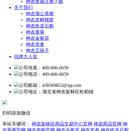
神农香菊注册下载
关于我们
神农蒲公英根
神农老树桃胶
神农铁皮石斛
神农香菊
神农金银花
神农党参
神农五味子
挂牌方入驻
公司传真：400-606-6659
公司电话：400-606-6659
公司邮箱：438369822@qq.com
公司地址：湖北省神农架林区松柏镇
扫码添加微信
本站关键词：
神农架林区商品交易中心官网
神农商品官网
神
农香菊官网
神农易购官网
神农金银花
神农党参
神农铁皮石斛