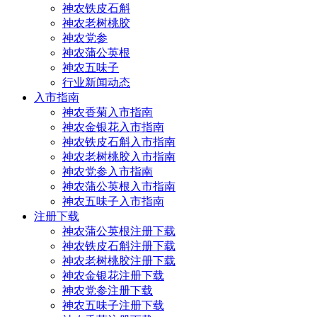
神农铁皮石斛
神农老树桃胶
神农党参
神农蒲公英根
神农五味子
行业新闻动态
入市指南
神农香菊入市指南
神农金银花入市指南
神农铁皮石斛入市指南
神农老树桃胶入市指南
神农党参入市指南
神农蒲公英根入市指南
神农五味子入市指南
注册下载
神农蒲公英根注册下载
神农铁皮石斛注册下载
神农老树桃胶注册下载
神农金银花注册下载
神农党参注册下载
神农五味子注册下载