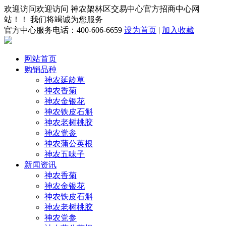
欢迎访问欢迎访问 神农架林区交易中心官方招商中心网
站！！ 我们将竭诚为您服务
官方中心服务电话：400-606-6659
设为首页
|
加入收藏
网站首页
购销品种
神农延龄草
神农香菊
神农金银花
神农铁皮石斛
神农老树桃胶
神农党参
神农蒲公英根
神农五味子
新闻资讯
神农香菊
神农金银花
神农铁皮石斛
神农老树桃胶
神农党参