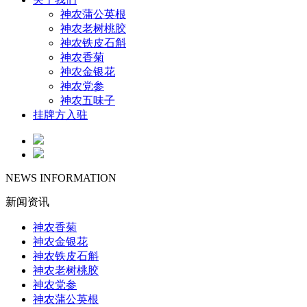
神农蒲公英根
神农老树桃胶
神农铁皮石斛
神农香菊
神农金银花
神农党参
神农五味子
挂牌方入驻
NEWS INFORMATION​
新闻资讯
神农香菊
神农金银花
神农铁皮石斛
神农老树桃胶
神农党参
神农蒲公英根