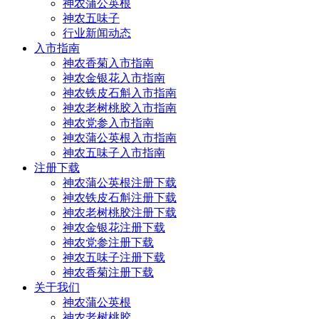
神农蒲公英根
神农五味子
行业新闻动态
入市指南
神农香菊入市指南
神农金银花入市指南
神农铁皮石斛入市指南
神农老树桃胶入市指南
神农党参入市指南
神农蒲公英根入市指南
神农五味子入市指南
注册下载
神农蒲公英根注册下载
神农铁皮石斛注册下载
神农老树桃胶注册下载
神农金银花注册下载
神农党参注册下载
神农五味子注册下载
神农香菊注册下载
关于我们
神农蒲公英根
神农老树桃胶