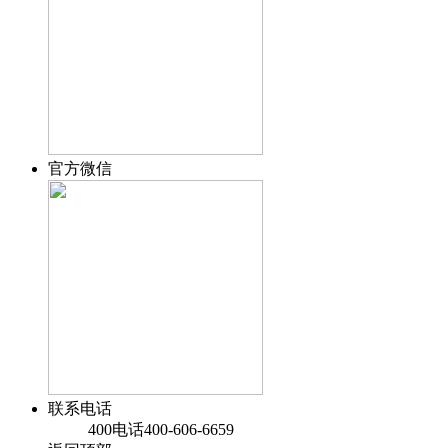
官方微信
联系电话
400电话
400-606-6659