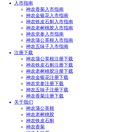
入市指南
神农香菊入市指南
神农金银花入市指南
神农铁皮石斛入市指南
神农老树桃胶入市指南
神农党参入市指南
神农蒲公英根入市指南
神农五味子入市指南
注册下载
神农蒲公英根注册下载
神农铁皮石斛注册下载
神农老树桃胶注册下载
神农金银花注册下载
神农党参注册下载
神农五味子注册下载
神农香菊注册下载
关于我们
神农蒲公英根
神农老树桃胶
神农铁皮石斛
神农香菊