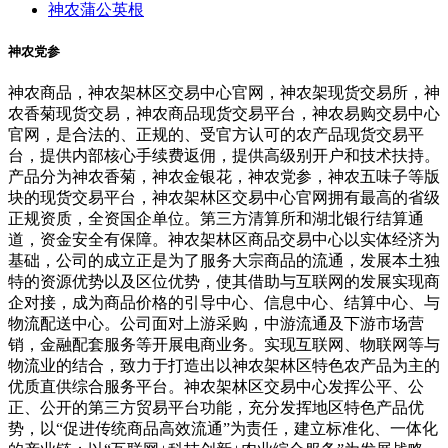
神农蒲公英根
神农党参
神农商品，神农架林区交易中心官网，神农架现货交易所，神
农香菊现货交易，神农商品现货交易平台，神农易购交易中心
官网，是合法的、正规的、受官方认可的农产品现货交易平
台，提供内部核心手续费返佣，提供高级别开户和技术扶持。
产品分为神农香菊，神农金银花，神农党参，神农五味子等版
块的现货交易平台，神农架林区交易中心官网拥有最高的省级
正规资质，全资国企单位。第三方清算所和湖北银行结算通
道，资金安全有保障。神农架林区商品交易中心以实体经济为
基础，公司的成立正是为了服务大宗商品的流通，发展本土独
特的资源优势以及区位优势，使其借助与互联网的发展实现商
企对接，成为商品价格的引导中心、信息中心、结算中心、与
物流配送中心。公司面对上游采购，中游流通及下游市场营
销，金融配套服务等开展电商业务。实现互联网、物联网等与
物流业的结合，致力于打造出以神农架林区特色农产品为主的
优质直供综合服务平台。神农架林区交易中心发挥公平、公
正、公开的第三方贸易平台功能，充分发挥地区特色产品优
势，以“促进传统商品高效流通”为责任，建立标准化、一体化