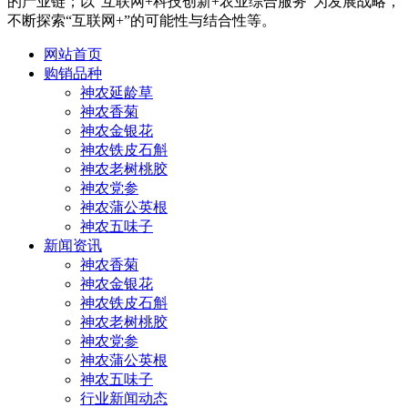
的产业链；以“互联网+科技创新+农业综合服务”为发展战略，
不断探索“互联网+”的可能性与结合性等。
网站首页
购销品种
神农延龄草
神农香菊
神农金银花
神农铁皮石斛
神农老树桃胶
神农党参
神农蒲公英根
神农五味子
新闻资讯
神农香菊
神农金银花
神农铁皮石斛
神农老树桃胶
神农党参
神农蒲公英根
神农五味子
行业新闻动态