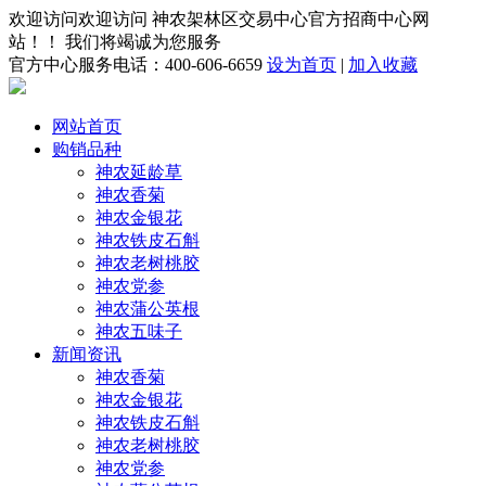
欢迎访问欢迎访问 神农架林区交易中心官方招商中心网
站！！ 我们将竭诚为您服务
官方中心服务电话：400-606-6659
设为首页
|
加入收藏
网站首页
购销品种
神农延龄草
神农香菊
神农金银花
神农铁皮石斛
神农老树桃胶
神农党参
神农蒲公英根
神农五味子
新闻资讯
神农香菊
神农金银花
神农铁皮石斛
神农老树桃胶
神农党参