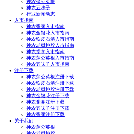
神农蒲公英根
神农五味子
行业新闻动态
入市指南
神农香菊入市指南
神农金银花入市指南
神农铁皮石斛入市指南
神农老树桃胶入市指南
神农党参入市指南
神农蒲公英根入市指南
神农五味子入市指南
注册下载
神农蒲公英根注册下载
神农铁皮石斛注册下载
神农老树桃胶注册下载
神农金银花注册下载
神农党参注册下载
神农五味子注册下载
神农香菊注册下载
关于我们
神农蒲公英根
神农老树桃胶